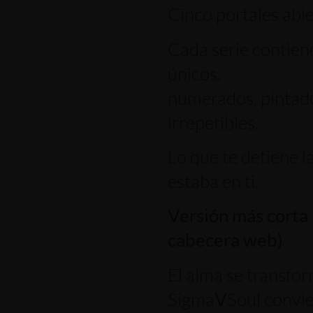
Cinco portales abie
Cada serie contien
únicos:
numerados, pintad
irrepetibles.
Lo que te detiene 
estaba en ti.
Versión más corta 
cabecera web)
El alma se transfor
SigmaⅤSoul convie