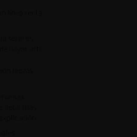
n línea recta.
a serie es
de llevar arte
Son piezas
onancia:
le decir más
explicación.
pales.