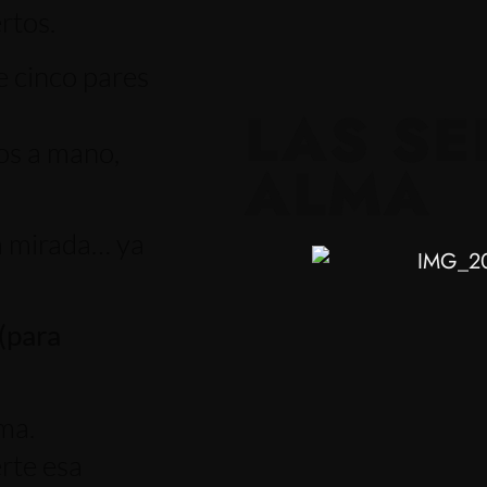
rtos.
e cinco pares
LAS SE
os a mano,
ALMA
la mirada… ya
(para
ma.
rte esa