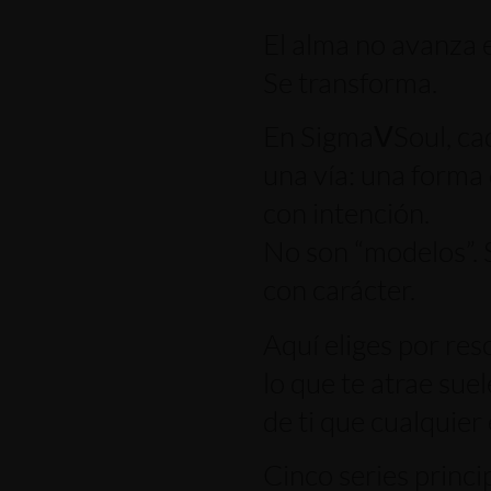
El alma no avanza e
Se transforma.
En SigmaⅤSoul, cad
una vía: una forma 
con intención.
No son “modelos”. 
con carácter.
Aquí eliges por res
lo que te atrae sue
de ti que cualquier 
Cinco series princi