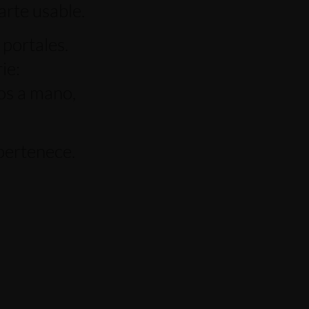
arte usable.
 portales.
ie:
os a mano,
 pertenece.