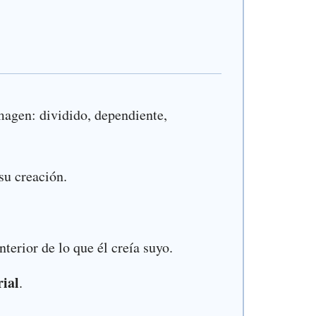
magen: dividido, dependiente,
su creación.
terior de lo que él creía suyo.
rial
.