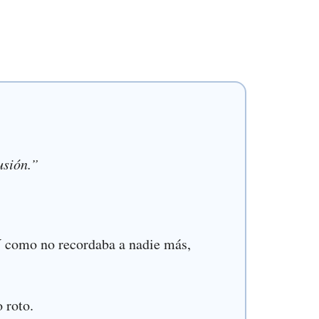
usión.”
 como no recordaba a nadie más,
o roto.