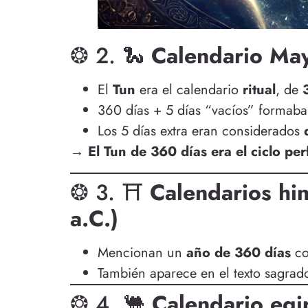
❂ 2. 🐍
Calendario May
El
Tun
era el calendario
ritual
, de
360 días + 5 días “vacíos” formab
Los 5 días extra eran considerados
→ El Tun de 360 días era el ciclo per
❂ 3. ⛩️
Calendarios hi
a.C.)
Mencionan un
año de 360 días
c
También aparece en el texto sagra
❂ 4. 🐫
Calendario egi