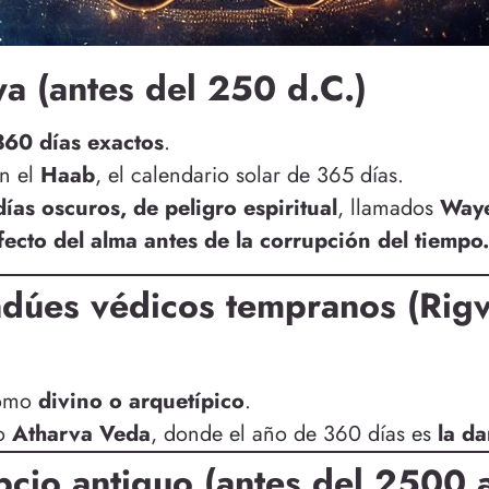
a (antes del 250 d.C.)
360 días exactos
.
an el
Haab
, el calendario solar de 365 días.
días oscuros, de peligro espiritual
, llamados
Way
fecto del alma antes de la corrupción del tiempo.
ndúes védicos tempranos (Ri
omo
divino o arquetípico
.
do
Atharva Veda
, donde el año de 360 días es
la da
pcio antiguo (antes del 2500 a