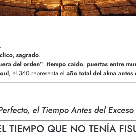
.
clico, sagrado
.
uera del orden”
,
tiempo caído
,
puertas entre mu
oul
, el 360 representa el
año total del alma antes
Perfecto, el Tiempo Antes del Exceso
EL TIEMPO QUE NO TENÍA FIS