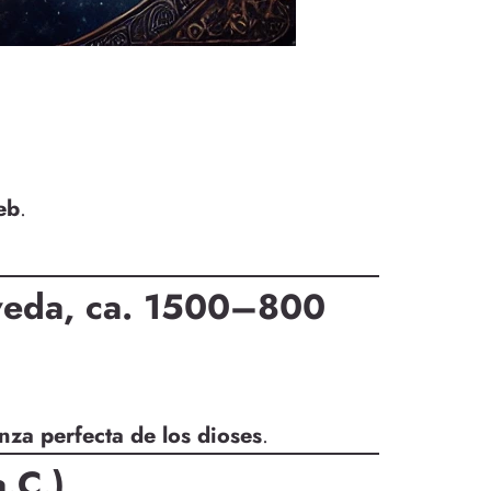
eb
.
gveda, ca. 1500–800
nza perfecta de los dioses
.
.C.)