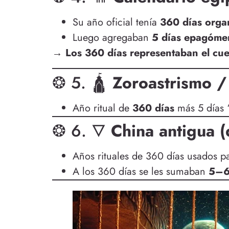
Su año oficial tenía
360 días orga
Luego agregaban
5 días epagóme
→ Los 360 días representaban el cuer
❂ 5. 🛕
Zoroastrismo /
Año ritual de
360 días
más 5 días 
❂ 6. 🜄
China antigua (
Años rituales de 360 días usados pa
A los 360 días se les sumaban
5–6 