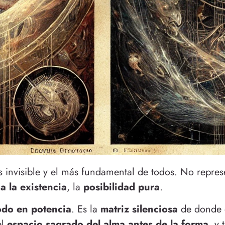
 invisible y el más fundamental de todos. No repre
a la existencia
, la
posibilidad pura
.
todo en potencia
. Es la
matriz silenciosa
de donde e
el
espacio sagrado del alma antes de la forma
, y